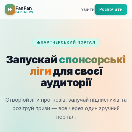
FanFan
FF
Увійти
Розпочати
PARTNERS
ПАРТНЕРСЬКИЙ ПОРТАЛ
Запускай
спонсорські
ліги
для своєї
аудиторії
Створюй ліги прогнозів, залучай підписників та
розігруй призи — все через один зручний
портал.