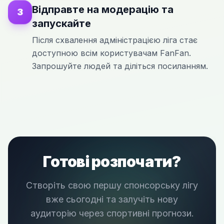
Відправте на модерацію та
3
запускайте
Після схвалення адміністрацією ліга стає
доступною всім користувачам FanFan.
Запрошуйте людей та діліться посиланням.
Готові розпочати?
Створіть свою першу спонсорську лігу
вже сьогодні та залучіть нову
аудиторію через спортивні прогнози.